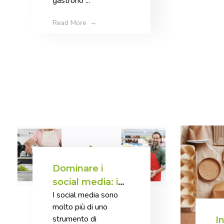
gastrono ...
Read More
Dominare i
social media: i
I social media sono
segreti per il
molto più di uno
successo nel
strumento di
I
settore