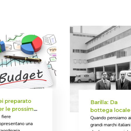
ei preparato
Barilla: Da
er le prossime
bottega locale
 fiere
ere?
Quando pensiamo a
leader globale
ppresentano una
grandi marchi italiani
nel settore
raordinaria