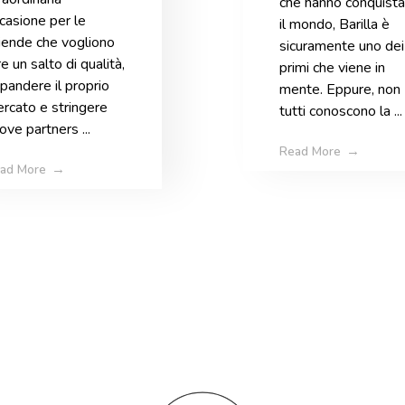
che hanno conquista
alimentare
casione per le
il mondo, Barilla è
iende che vogliono
sicuramente uno dei
re un salto di qualità,
primi che viene in
pandere il proprio
mente. Eppure, non
rcato e stringere
tutti conoscono la ...
ove partners ...
Read More
ad More