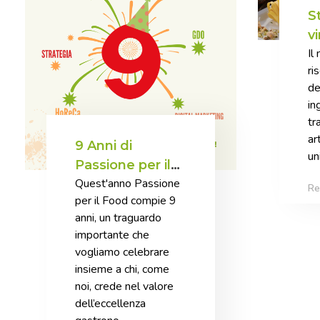
S
v
Il
p
ri
n
de
in
tr
ar
9 Anni di
un
Passione per il
Quest'anno Passione
Food: Crescita,
Re
per il Food compie 9
innovazione e
anni, un traguardo
nuove
importante che
opportunità
vogliamo celebrare
insieme a chi, come
noi, crede nel valore
dell’eccellenza