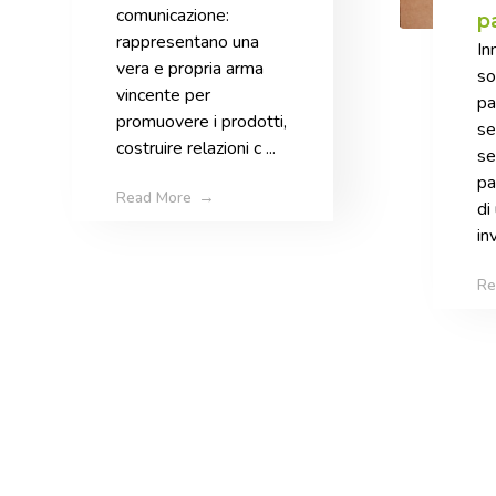
comunicazione:
p
agroalimentare
rappresentano una
In
s
vera e propria arma
so
vincente per
pa
promuovere i prodotti,
se
costruire relazioni c ...
se
pa
Read More
di
inv
Re