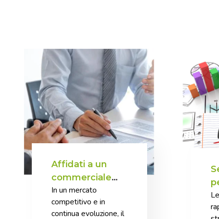
Affidati a un
S
commerciale
p
In un mercato
esperto: il
Le
fi
competitivo e in
segreto per far
ra
continua evoluzione, il
crescere la tua
st