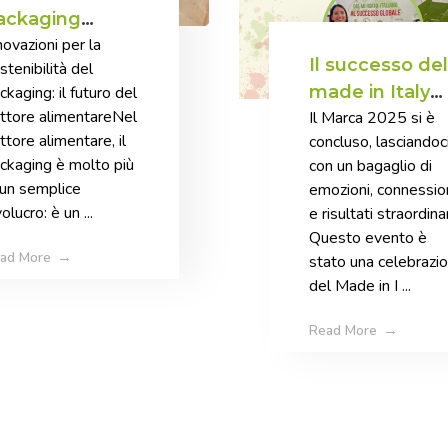
ackaging
novazioni per la
ostenibile
Il successo del
stenibilità del
made in Italy
ckaging: il futuro del
ttore alimentareNel
Il Marca 2025 si è
vola oltre i
ttore alimentare, il
concluso, lasciandoc
confini
ckaging è molto più
con un bagaglio di
 un semplice
emozioni, connessio
olucro: è un ...
e risultati straordinar
Questo evento è
ad More
stato una celebrazi
del Made in I ...
Read More