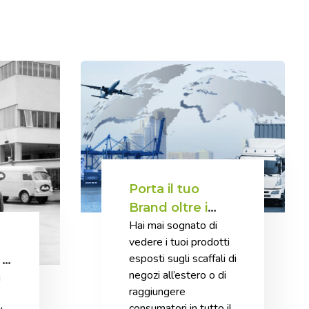
Porta il tuo
Brand oltre i
Hai mai sognato di
confini con
vedere i tuoi prodotti
l’export
esposti sugli scaffali di
 a
alimentare
negozi all’estero o di
i
raggiungere
consumatori in tutto il