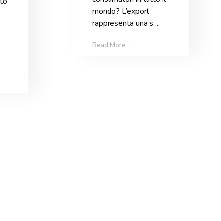
to
mondo? L’export
rappresenta una s ...
Read More