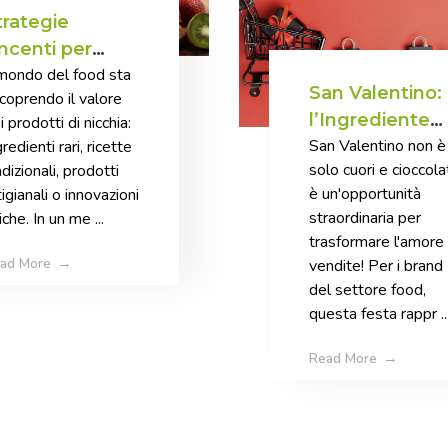
trategie
incenti per
 mondo del food sta
rodotti di
San Valentino:
scoprendo il valore
icchia
l’Ingrediente
i prodotti di nicchia:
San Valentino non è
gredienti rari, ricette
segreto per fa
solo cuori e cioccola
adizionali, prodotti
crescere il tuo
è un'opportunità
tigianali o innovazioni
business food
straordinaria per
iche. In un me ...
nella GDO
trasformare l'amore 
ad More
vendite! Per i brand
del settore food,
questa festa rappr ..
Read More