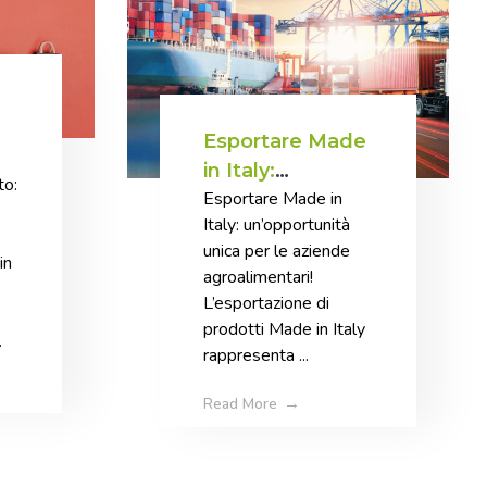
Esportare Made
r
in Italy:
to:
Esportare Made in
un’opportunità
Italy: un’opportunità
unica per le
unica per le aziende
aziende
in
agroalimentari!
agroalimentari
L’esportazione di
prodotti Made in Italy
.
rappresenta ...
Read More