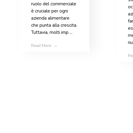
ruolo del commerciale
oc
azienda
è cruciale per ogni
az
agroalimentare
azienda alimentare
fa
che punta alla crescita.
es
Tuttavia, molti imp ...
me
nu
Read More
Re