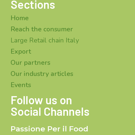
Sections
Home
Reach the consumer
Large Retail chain Italy
Export
Our partners
Our industry articles
Events
Follow us on
Social Channels
Passione Per il Food