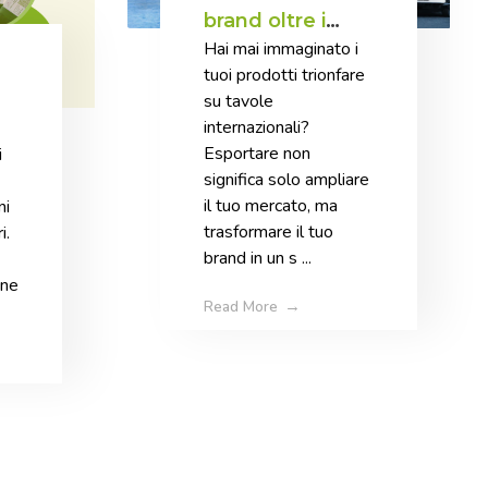
brand oltre i
Hai mai immaginato i
confini con
tuoi prodotti trionfare
Passione per il
su tavole
Food
internazionali?
Esportare non
i
significa solo ampliare
il tuo mercato, ma
ni
trasformare il tuo
i.
brand in un s ...
one
Read More